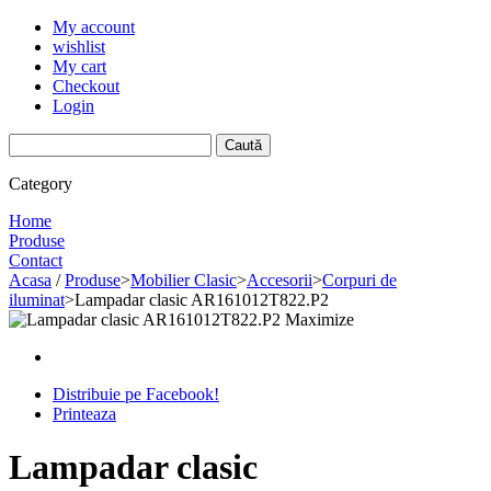
My account
wishlist
My cart
Checkout
Login
Category
Home
Produse
Contact
Acasa
/
Produse
>
Mobilier Clasic
>
Accesorii
>
Corpuri de
iluminat
>
Lampadar clasic AR161012T822.P2
Maximize
Distribuie pe Facebook!
Printeaza
Lampadar clasic