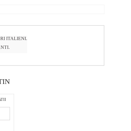
I ITALIENI.
NTI.
TIN
TII